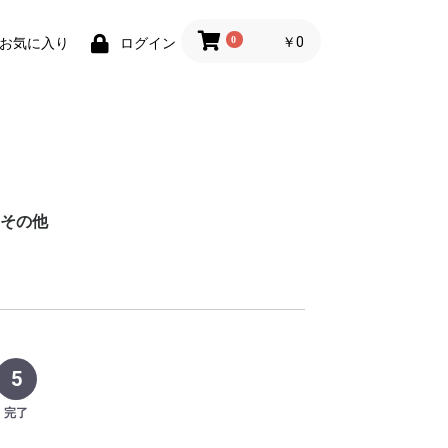
0
￥0
お気に入り
ログイン
その他
メーカー
タイプ
サイズ
パナソニック
東芝
シャープ
600〜690L
500〜590L
400〜490L
300〜390L
200〜290L
100〜190L
パナソニック
東芝
シャープ
ドラム式
洗濯乾燥機
全自動洗濯機
12kg
11kg
10kg
9kg
8kg
7kg
6kg
5
完了