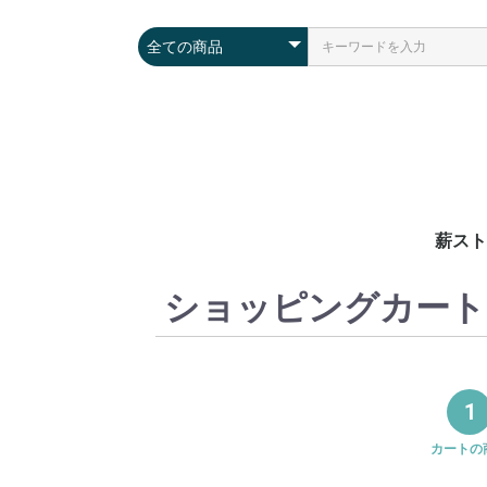
薪スト
ショッピングカート
メーカ
畳数
1
カートの