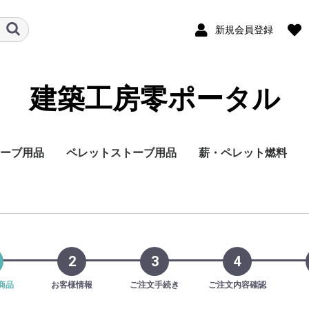
新規会員登録
建築工房零ポータル
ーブ用品
ペレットストーブ用品
薪・ペレット燃料
ー
メーカー
有機EL
4K液晶
8K液晶
サイズ
パナソニック
日立
富士通
三菱
6畳
8畳
10畳
12畳
14畳
18畳
20畳
23畳
26畳
29畳
メーカー
サイズ
パナソニック
シャープ
東芝
SONY
40V〜49V
50V〜59V
60V〜69V
70V〜79V
80V〜89V
2
3
4
商品
お客様情報
ご注文手続き
ご注文内容確認