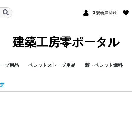
新規会員登録
建築工房零ポータル
ーブ用品
ペレットストーブ用品
薪・ペレット燃料
ー
メーカー
有機EL
4K液晶
8K液晶
サイズ
パナソニック
日立
富士通
三菱
6畳
8畳
10畳
12畳
14畳
18畳
20畳
23畳
26畳
29畳
メーカー
サイズ
パナソニック
シャープ
東芝
SONY
40V〜49V
50V〜59V
60V〜69V
70V〜79V
80V〜89V
芝