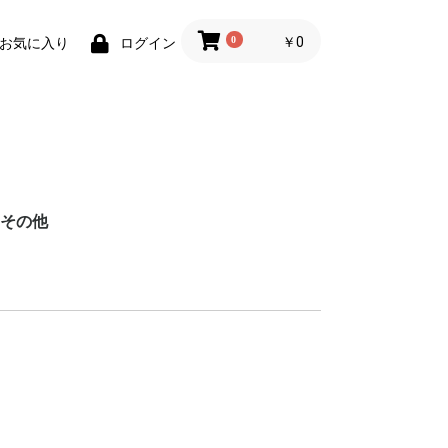
0
￥0
お気に入り
ログイン
その他
メーカー
タイプ
サイズ
パナソニック
東芝
シャープ
600〜690L
500〜590L
400〜490L
300〜390L
200〜290L
100〜190L
パナソニック
東芝
シャープ
ドラム式
洗濯乾燥機
全自動洗濯機
12kg
11kg
10kg
9kg
8kg
7kg
6kg