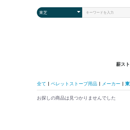
薪スト
メーカ
畳数
全て
|
ペレットストーブ用品
|
メーカー
|
東
お探しの商品は見つかりませんでした