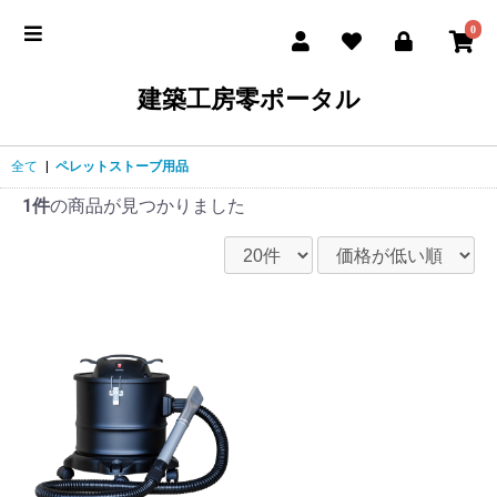
0
建築工房零ポータル
全て
|
ペレットストーブ用品
1件
の商品が見つかりました